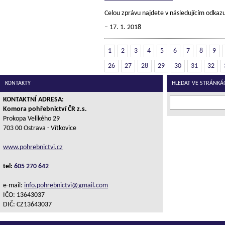
Celou zprávu najdete v následujícím od
17. 1. 2018
1
2
3
4
5
6
7
8
9
26
27
28
29
30
31
32
KONTAKTY
HLEDAT VE STRÁNKÁ
KONTAKTNÍ ADRESA:
Komora pohřebnictví ČR z.s.
Prokopa Velikého 29
703 00 Ostrava - Vítkovice
www.pohrebnictvi.cz
tel:
605 270 642
e-mail:
info.pohrebnictvi@gmail.com
IČO: 13643037
DIČ: CZ13643037