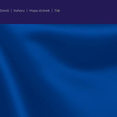
Domů
|
Nahoru
|
Mapa stránek
|
Tisk