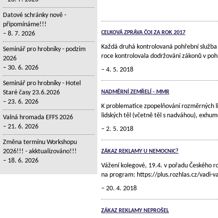
Datové schránky nově -
připomínáme!!!
CELKOVÁ ZPRÁVA ČOI ZA ROK 2017
8. 7. 2026
Každá druhá kontrolovaná pohřební služba 
Seminář pro hrobníky - podzim
roce kontrolovala dodržování zákonů v po
2026
30. 6. 2026
4. 5. 2018
Seminář pro hrobníky - Hotel
Staré časy 23.6.2026
NADMĚRNÍ ZEMŘELÍ - MMR
23. 6. 2026
K problematice zpopelňování rozměrných li
lidských těl (včetně těl s nadváhou), exh
Valná hromada EFFS 2026
21. 6. 2026
2. 5. 2018
Změna termínu Workshopu
2026!!! - akktualizováno!!!
ZÁKAZ REKLAMY U NEMOCNIC?
18. 6. 2026
Vážení kolegové, 19.4. v pořadu Českého 
na program: https://plus.rozhlas.cz/vadi
20. 4. 2018
ZÁKAZ REKLAMY NEPROŠEL