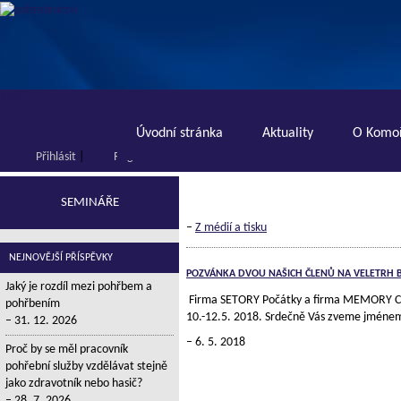
Menu
Úvodní stránka
Aktuality
O Komoř
Přihlásit
|
Registrace
SEMINÁŘE
–
Z médií a tisku
NEJNOVĚJŠÍ PŘÍSPĚVKY
POZVÁNKA DVOU NAŠICH ČLENŮ NA VELETRH B
Jaký je rozdíl mezi pohřbem a
Firma SETORY Počátky a firma MEMORY CR
pohřbením
10.-12.5. 2018. Srdečně Vás zveme jméne
31. 12. 2026
6. 5. 2018
Proč by se měl pracovník
pohřební služby vzdělávat stejně
jako zdravotník nebo hasič?
28. 7. 2026