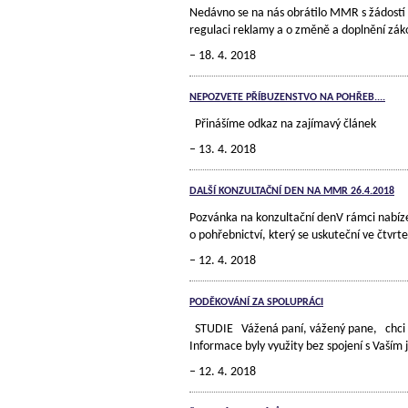
Nedávno se na nás obrátilo MMR s žádostí 
regulaci reklamy a o změně a doplnění záko
18. 4. 2018
NEPOZVETE PŘÍBUZENSTVO NA POHŘEB....
Přinášíme odkaz na zajímavý článek
13. 4. 2018
DALŠÍ KONZULTAČNÍ DEN NA MMR 26.4.2018
Pozvánka na konzultační denV rámci nabíze
o pohřebnictví, který se uskuteční ve čtvr
12. 4. 2018
PODĚKOVÁNÍ ZA SPOLUPRÁCI
STUDIE Vážená paní, vážený pane, chci Vám
Informace byly využity bez spojení s Vaším
12. 4. 2018