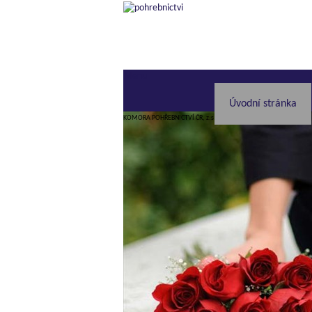
Menu
Úvodní stránka
KOMORA POHŘEBNICTVÍ ČR, z.s.