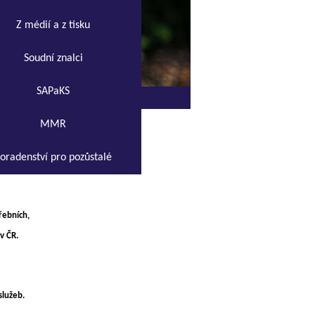
Z médií a z tisku
Soudní znalci
SAPaKS
z.s.
MMR
UJE JIŽ 35 LET
oradenství pro pozůstalé
řebních,
v ČR.
služeb.