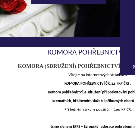
KOMORA POHŘEBNICTVÍ ČR, 
KOMORA (SDRUŽENÍ) POHŘEBNICTVÍ EXIST
P
Vítejte na internetových stránkách
KOMORA POHŘEBNICTVÍ ČR, z.s. (KP ČR)
.
Komora pohřebnictví je sdružení při poskytování poh
kremačních, hřbitovních služeb i příbuzných oborů 
Při běžném styku je používán název KP ČR.
Jsme členem EFFS – Evropské federace pohřebních 