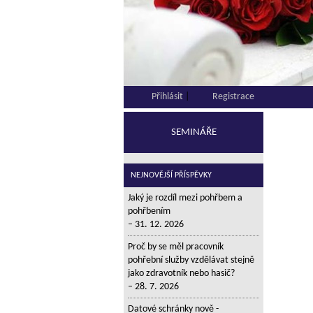
1
2
3
4
5
Přihlásit
|
Registrace
SEMINÁŘE
NEJNOVĚJŠÍ PŘÍSPĚVKY
Jaký je rozdíl mezi pohřbem a
pohřbením
31. 12. 2026
Proč by se měl pracovník
pohřební služby vzdělávat stejně
jako zdravotník nebo hasič?
28. 7. 2026
Datové schránky nově -