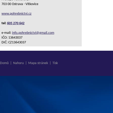
703 00 Ostrava - Vítkovice
www.pohrebnictvi.cz
tel:
605 270 642
e-mail:
info.pohrebnictvi@gmail.com
IČO: 13643037
DIČ: CZ13643037
Domů
|
Nahoru
|
Mapa stránek
|
Tisk