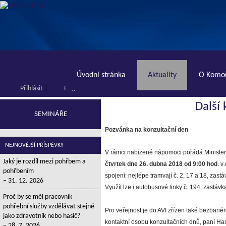
Menu
Úvodní stránka
Aktuality
O Komoř
Přihlásit
|
Registrace
Další
SEMINÁŘE
Pozvánka na konzultační den
NEJNOVĚJŠÍ PŘÍSPĚVKY
V rámci nabízené nápomoci pořádá Ministerst
Jaký je rozdíl mezi pohřbem a
čtvrtek dne 26. dubna 2018 od 9:00 hod
. v
pohřbením
spojení: nejlépe tramvají č. 2, 17 a 18, zas
31. 12. 2026
Využít lze i autobusové linky č. 194, zastáv
Proč by se měl pracovník
pohřební služby vzdělávat stejně
Pro veřejnost je do AVI zřízen také bezbariér
jako zdravotník nebo hasič?
kontaktní osobu konzultačních dnů, paní Ha
28. 7. 2026