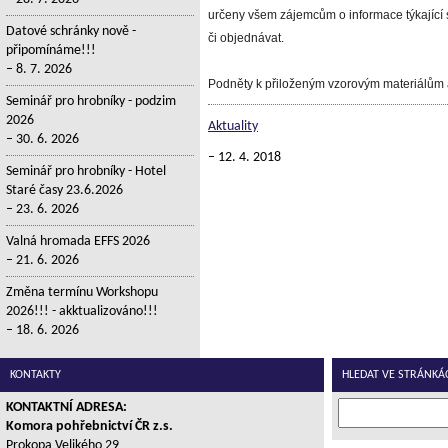
určeny všem zájemcům o informace týkající 
Datové schránky nově -
či objednávat.
připomínáme!!!
8. 7. 2026
Podněty k přiloženým vzorovým materiálům a
Seminář pro hrobníky - podzim
2026
Aktuality
30. 6. 2026
12. 4. 2018
Seminář pro hrobníky - Hotel
Staré časy 23.6.2026
23. 6. 2026
Valná hromada EFFS 2026
21. 6. 2026
Změna termínu Workshopu
2026!!! - akktualizováno!!!
18. 6. 2026
KONTAKTY
HLEDAT VE STRÁNKÁ
KONTAKTNÍ ADRESA:
Komora pohřebnictví ČR z.s.
Prokopa Velikého 29