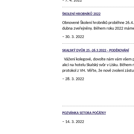
7. 4. 2022
ŠKOLENÍ HROBNÍKŮ 2022
Obnovené Školení hrobníků proběhne 26.4.
dubna zveřejněny. Během roku 2022 máme v
30. 3. 2022
SKALSKÝ DVŮR 25.-26.3.2022 - PODĚKOVÁNÍ
Vážení kolegové, dovolte nám vám všem po
akci na hotelu Skalský svůr v Lísku. Během 
protokol z VH. Věřte, že nově zvolení zást
28. 3. 2022
POZVÁNKA SETORA POČÁTKY
14. 3. 2022