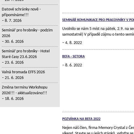
Datové schránky nově -
připomínáme!!!
SEMINÁŘ KOMUNIKACE PRO PRACOVNÍKY V PO
8. 7. 2026
Uvolnilo se nám 5 míst na pátek, 2.9. na se
Seminář pro hrobníky - podzim
samostatně) V případě zájmu o tento semi
2026
30. 6. 2026
4. 8. 2022
Seminář pro hrobníky - Hotel
Staré časy 23.6.2026
BEFA - SETORA
23. 6. 2026
8. 6. 2022
Valná hromada EFFS 2026
21. 6. 2026
Změna termínu Workshopu
2026!!! - akktualizováno!!!
18. 6. 2026
POZVÁNKA NA BEFA 2022
Nejen náš člen, firma Memory Crystal z Čes
víkend. Stavte se u jejich stánků, vyfoťte s