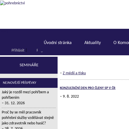
Menu
Úvodní stránka
Aktuality
O Komoř
Přihlásit
|
Registrace
SEMINÁŘE
–
Z médií a tisku
NEJNOVĚJŠÍ PŘÍSPĚVKY
KONZULTAČNÍ DEN PRO ČLENY SP V ČR
Jaký je rozdíl mezi pohřbem a
9. 8. 2022
pohřbením
31. 12. 2026
Proč by se měl pracovník
pohřební služby vzdělávat stejně
jako zdravotník nebo hasič?
28. 7. 2026