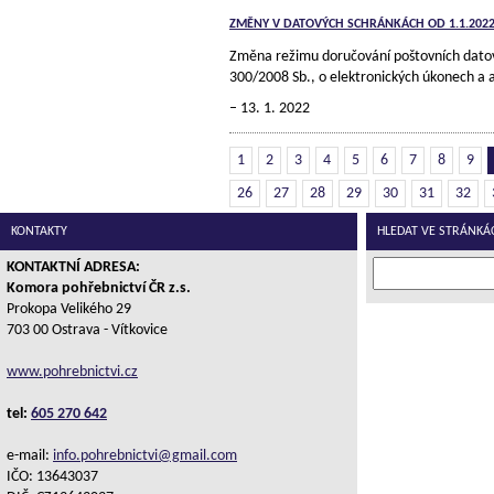
ZMĚNY V DATOVÝCH SCHRÁNKÁCH OD 1.1.202
Změna režimu doručování poštovních datový
300/2008 Sb., o elektronických úkonech a a
13. 1. 2022
1
2
3
4
5
6
7
8
9
26
27
28
29
30
31
32
KONTAKTY
HLEDAT VE STRÁNKÁ
KONTAKTNÍ ADRESA:
Komora pohřebnictví ČR z.s.
Prokopa Velikého 29
703 00 Ostrava - Vítkovice
www.pohrebnictvi.cz
tel:
605 270 642
e-mail:
info.pohrebnictvi@gmail.com
IČO: 13643037