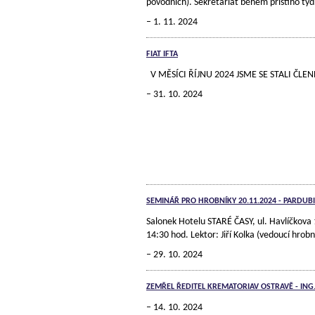
povodních). Sekretariát během příštího týd
1. 11. 2024
FIAT IFTA
V MĚSÍCI ŘÍJNU 2024 JSME SE STALI Č
31. 10. 2024
SEMINÁŘ PRO HROBNÍKY 20.11.2024 - PARDUB
Salonek Hotelu STARÉ ČASY, ul. Havlíčkova 
14:30 hod. Lektor: Jiří Kolka (vedoucí hro
29. 10. 2024
ZEMŘEL ŘEDITEL KREMATORIAV OSTRAVĚ - ING
14. 10. 2024