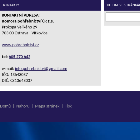
KONTAKTY
HLEDAT VE STRÁNKÁ
KONTAKTNÍ ADRESA:
Komora pohřebnictví ČR z.s.
Prokopa Velikého 29
703 00 Ostrava - Vítkovice
www.pohrebnictvi.cz
tel:
605 270 642
e-mail:
info.pohrebnictvi@gmail.com
IČO: 13643037
DIČ: CZ13643037
Domů
|
Nahoru
|
Mapa stránek
|
Tisk