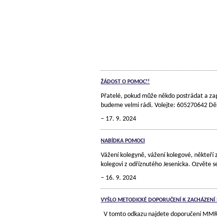
ŽÁDOST O POMOC!!
Přatelé, pokud může někdo postrádat a zapů
budeme velmi rádi. Volejte: 60527064
17. 9. 2024
NABÍDKA POMOCI
Vážení kolegyně, vážení kolegové, někteří 
kolegovi z odříznutého Jesenicka. Ozvěte
16. 9. 2024
VYŠLO METODICKÉ DOPORUČENÍ K ZACHÁZENÍ
V tomto odkazu najdete doporučení 