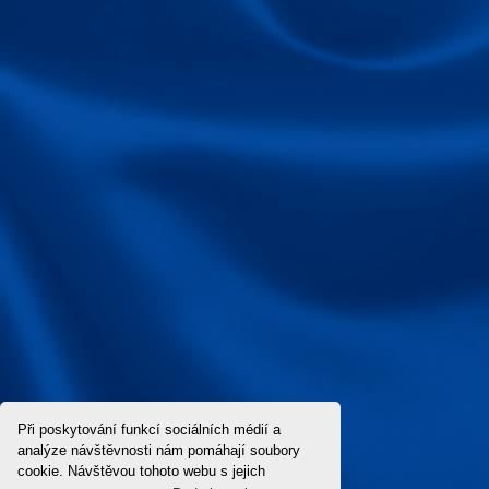
Při poskytování funkcí sociálních médií a
analýze návštěvnosti nám pomáhají soubory
cookie. Návštěvou tohoto webu s jejich