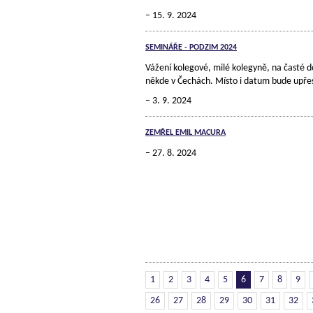
15. 9. 2024
SEMINÁŘE - PODZIM 2024
Vážení kolegové, milé kolegyně, na časté 
někde v Čechách. Místo i datum bude upřes
3. 9. 2024
ZEMŘEL EMIL MACURA
27. 8. 2024
1
2
3
4
5
6
7
8
9
26
27
28
29
30
31
32