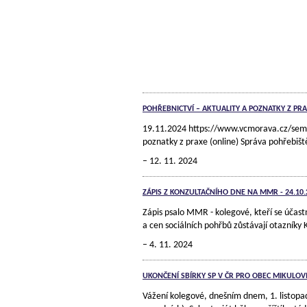
POHŘEBNICTVÍ – AKTUALITY A POZNATKY Z PRA
19.11.2024 https://www.vcmorava.cz/semina
poznatky z praxe (online) Správa pohřebiš
12. 11. 2024
ZÁPIS Z KONZULTAČNÍHO DNE NA MMR - 24.10.
Zápis psalo MMR - kolegové, kteří se účast
a cen sociálních pohřbů zůstávají otazníky
4. 11. 2024
UKONČENÍ SBÍRKY SP V ČR PRO OBEC MIKULOV
Vážení kolegové, dnešním dnem, 1. listopa