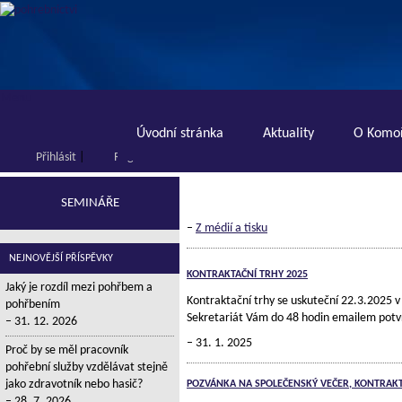
Menu
Úvodní stránka
Aktuality
O Komoř
Přihlásit
|
Registrace
SEMINÁŘE
–
Z médií a tisku
NEJNOVĚJŠÍ PŘÍSPĚVKY
KONTRAKTAČNÍ TRHY 2025
Jaký je rozdíl mezi pohřbem a
Kontraktační trhy se uskuteční 22.3.2025 v
pohřbením
Sekretariát Vám do 48 hodin emailem potvrdí
31. 12. 2026
31. 1. 2025
Proč by se měl pracovník
pohřební služby vzdělávat stejně
jako zdravotník nebo hasič?
POZVÁNKA NA SPOLEČENSKÝ VEČER, KONTRAK
28. 7. 2026