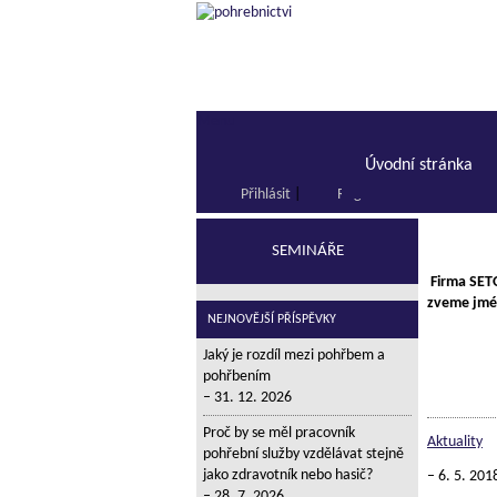
Menu
Úvodní stránka
Přihlásit
|
Registrace
SEMINÁŘE
Firma SETO
zveme jmé
NEJNOVĚJŠÍ PŘÍSPĚVKY
Jaký je rozdíl mezi pohřbem a
pohřbením
31. 12. 2026
Proč by se měl pracovník
Aktuality
pohřební služby vzdělávat stejně
jako zdravotník nebo hasič?
6. 5. 201
28. 7. 2026