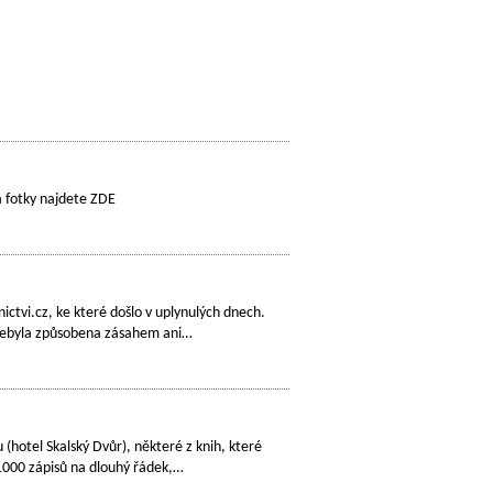
u a fotky najdete ZDE
vi.cz, ke které došlo v uplynulých dnech.
a nebyla způsobena zásahem ani…
(hotel Skalský Dvůr), některé z knih, které
(1000 zápisů na dlouhý řádek,…