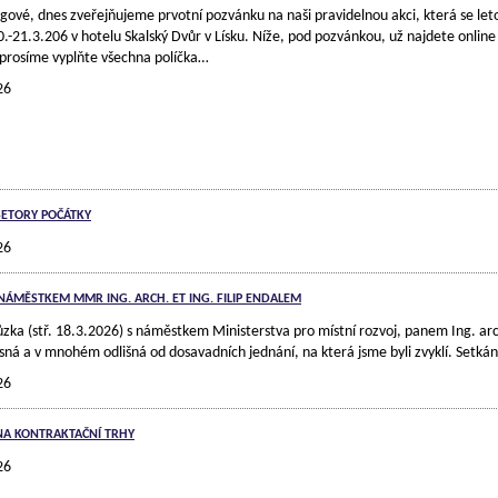
gové, dnes zveřejňujeme prvotní pozvánku na naši pravidelnou akci, která se let
.-21.3.206 v hotelu Skalský Dvůr v Lísku. Níže, pod pozvánkou, už najdete online
 prosíme vyplňte všechna políčka…
26
SETORY POČÁTKY
26
NÁMĚSTKEM MMR ING. ARCH. ET ING. FILIP ENDALEM
zka (stř. 18.3.2026) s náměstkem Ministerstva pro místní rozvoj, panem Ing. arc
sná a v mnohém odlišná od dosavadních jednání, na která jsme byli zvyklí. Setkán
26
NA KONTRAKTAČNÍ TRHY
26