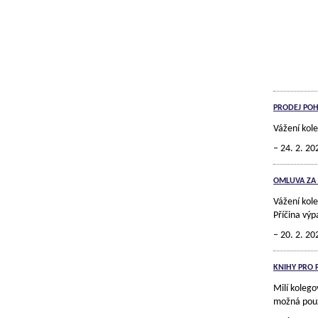
PRODEJ POH
Vážení kol
24. 2. 20
OMLUVA ZA
Vážení kol
Příčina vý
20. 2. 20
KNIHY PRO 
Milí kolego
možná použ