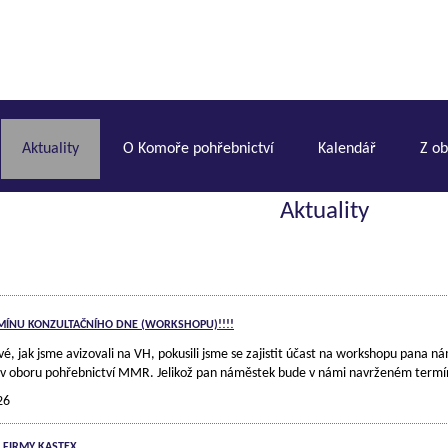
Aktuality
O Komoře pohřebnictví
Kalendář
Z o
Aktuality
MÍNU KONZULTAČNÍHO DNE (WORKSHOPU)!!!!
vé, jak jsme avizovali na VH, pokusili jsme se zajistit účast na workshopu pana ná
 v oboru pohřebnictví MMR. Jelikož pan náměstek bude v námi navrženém termín
26
 FIRMY KASTEX