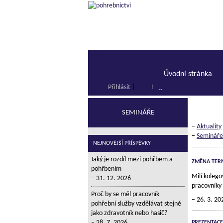
Menu
Úvodní stránka
Přihlásit
|
Registrace
SEMINÁŘE
–
Aktuality
–
Semináře
NEJNOVĚJŠÍ PŘÍSPĚVKY
Jaký je rozdíl mezi pohřbem a
ZMĚNA TER
pohřbením
Milí kolego
31. 12. 2026
pracovníky
Proč by se měl pracovník
26. 3. 20
pohřební služby vzdělávat stejně
jako zdravotník nebo hasič?
28. 7. 2026
PREZENTACE