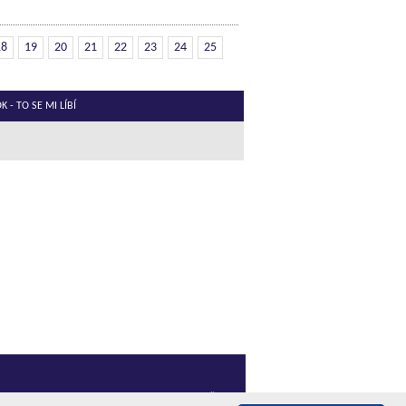
18
19
20
21
22
23
24
25
 - TO SE MI LÍBÍ
©
WebyShopy
| Komora pohřebnictví ČR, z.s.