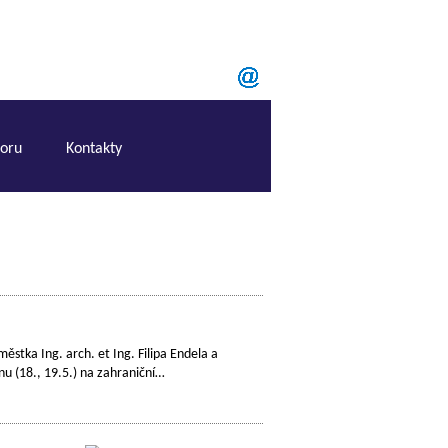
boru
Kontakty
městka Ing. arch. et Ing. Filipa Endela a
u (18., 19.5.) na zahraniční…