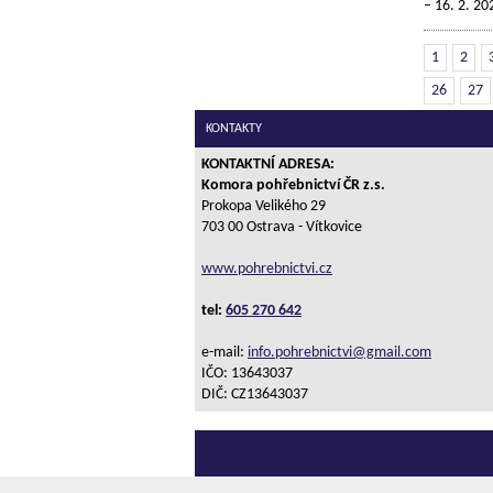
16. 2. 20
1
2
26
27
KONTAKTY
KONTAKTNÍ ADRESA:
Komora pohřebnictví ČR z.s.
Prokopa Velikého 29
703 00 Ostrava - Vítkovice
www.pohrebnictvi.cz
tel:
605 270 642
e-mail:
info.pohrebnictvi@gmail.com
IČO: 13643037
DIČ: CZ13643037
Domů
|
Nahoru
|
Mapa stránek
|
Tisk