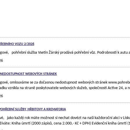
ŘEBNÍHO VOZU 2/2026
egové, pohřební služba Vsetín Žárský prodává pohřební vůz. Podrobnosti k aut
26
 NEDOSTUPNOST WEBOVÝCH STRÁNEK
egové, omlouváme se za dočasnou nedostupnost webových stránek www.pohrebnict
padku vznikla na straně poskytovatele webových služeb, společnosti Active 24, 
26
POHŘEBNÍ SLUŽBY, HŘBITOVY A KREMATORIA
vé, jako každý rok máte možnost si nechat dovézt na naši každoroční akci v Lísku 
íváte: Kniha úmrtí (2000 zápisů, cena 2.000,- Kč + DPH) Evidenční kniha úmrtí 