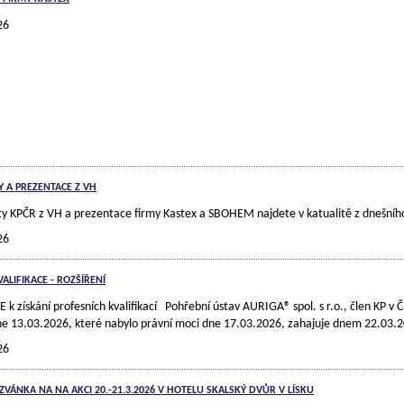
26
A PREZENTACE Z VH
KPČR z VH a prezentace firmy Kastex a SBOHEM najdete v katualitě z dnešníh
26
ALIFIKACE - ROZŠÍŘENÍ
 získání profesních kvalifikací Pohřební ústav AURIGA® spol. s r.o., člen KP v
 13.03.2026, které nabylo právní moci dne 17.03.2026, zahajuje dnem 22.03.20
26
ZVÁNKA NA NA AKCI 20.-21.3.2026 V HOTELU SKALSKÝ DVŮR V LÍSKU