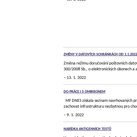
ZMĚNY V DATOVÝCH SCHRÁNKÁCH OD 1.1.202
Změna režimu doručování poštovních datový
300/2008 Sb., o elektronických úkonech a a
13. 1. 2022
DO PRÁCE I S OMIKRONEM
MF DNES získala seznam navrhovaných profe
zachovat infrastrukturu nezbytnou pro ch
9. 1. 2022
NABÍDKA ANTIGENNÍCH TESTŮ