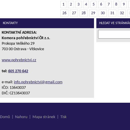
1
2
3
4
5
6
7
8
9
26
27
28
29
30
31
32
KONTAKTY
HLEDAT VE STRÁNKÁ
KONTAKTNÍ ADRESA:
Komora pohřebnictví ČR z.s.
Prokopa Velikého 29
703 00 Ostrava - Vítkovice
www.pohrebnictvi.cz
tel:
605 270 642
e-mail:
info.pohrebnictvi@gmail.com
IČO: 13643037
DIČ: CZ13643037
Domů
|
Nahoru
|
Mapa stránek
|
Tisk