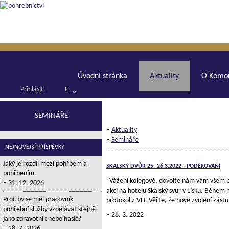
Menu
Úvodní stránka
Aktuality
O Komoř
Přihlásit
|
Registrace
SEMINÁŘE
–
Aktuality
–
Semináře
NEJNOVĚJŠÍ PŘÍSPĚVKY
Jaký je rozdíl mezi pohřbem a
SKALSKÝ DVŮR 25.-26.3.2022 - PODĚKOVÁNÍ
pohřbením
Vážení kolegové, dovolte nám vám všem po
31. 12. 2026
akci na hotelu Skalský svůr v Lísku. Během 
Proč by se měl pracovník
protokol z VH. Věřte, že nově zvolení zást
pohřební služby vzdělávat stejně
28. 3. 2022
jako zdravotník nebo hasič?
28. 7. 2026