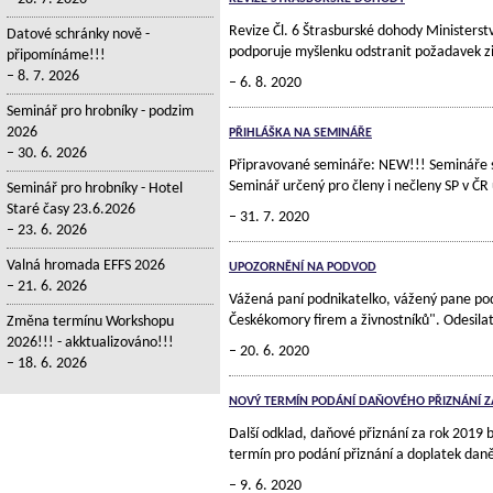
Revize Čl. 6 Štrasburské dohody Ministerstv
Datové schránky nově -
podporuje myšlenku odstranit požadavek zin
připomínáme!!!
8. 7. 2026
6. 8. 2020
Seminář pro hrobníky - podzim
2026
PŘIHLÁŠKA NA SEMINÁŘE
30. 6. 2026
Připravované semináře: NEW!!! Semináře se
Seminář určený pro členy i nečleny SP v Č
Seminář pro hrobníky - Hotel
Staré časy 23.6.2026
31. 7. 2020
23. 6. 2026
Valná hromada EFFS 2026
UPOZORNĚNÍ NA PODVOD
21. 6. 2026
Vážená paní podnikatelko, vážený pane pod
Českékomory firem a živnostníků". Odesila
Změna termínu Workshopu
2026!!! - akktualizováno!!!
20. 6. 2020
18. 6. 2026
NOVÝ TERMÍN PODÁNÍ DAŇOVÉHO PŘIZNÁNÍ Z
Další odklad, daňové přiznání za rok 2019 
termín pro podání přiznání a doplatek daně
9. 6. 2020