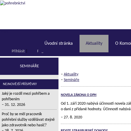
Menu
Úvodní stránka
Aktuality
O Komoř
Přihlásit
|
Registrace
SEMINÁŘE
–
Aktuality
–
Semináře
NEJNOVĚJŠÍ PŘÍSPĚVKY
Jaký je rozdíl mezi pohřbem a
NOVELA ZÁKONA O DPH
pohřbením
Od 1. září 2020 nabývá účinnosti novela z
31. 12. 2026
o dani z přidané hodnoty. Účinnosti nabývá
Proč by se měl pracovník
27. 8. 2020
pohřební služby vzdělávat stejně
jako zdravotník nebo hasič?
28. 7. 2026
REVIZE STRASBURSKÉ DOHODY