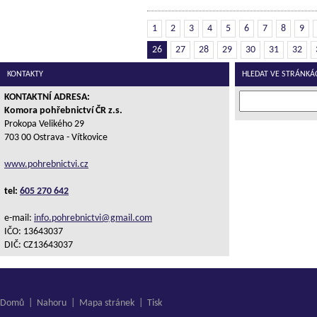
1
2
3
4
5
6
7
8
9
26
27
28
29
30
31
32
KONTAKTY
HLEDAT VE STRÁNKÁ
KONTAKTNÍ ADRESA:
Komora pohřebnictví ČR z.s.
Prokopa Velikého 29
703 00 Ostrava - Vítkovice
www.pohrebnictvi.cz
tel:
605 270 642
e-mail:
info.pohrebnictvi@gmail.com
IČO: 13643037
DIČ: CZ13643037
Domů
|
Nahoru
|
Mapa stránek
|
Tisk