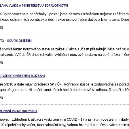
LANÁ VLÁDĚ A MINISTERSTVU ZDRAVOTNICTVÍ
da úplně vynechala pohřebáky - poslali jsme datovou schránkou nejprve začátkem
ákupu ochranných pomůcek a desinfekce pro pohřební služby a krematoria. Dnes, 
20
AV - SOUPIS OMEZENÍ
ti s vyhlášením nouzového stavu se zakazují akce s účastí přesahující více než 30
zařízeních Vláda ČR dnes schválila vyhlášení nouzového stavu na celém území Če
20
Í VŠEM POHŘEBNÍM SLUŽBÁM
e 53:10 a dále mluví předseda SP v ČR Pohřební služba je zodpovědná za pořádán
Doporučujeme omezit počet smutečních hostů po domluvě s rodinou. Do počtu 100 
20
 KONÁNÍ VALNÉ HROMADY
egové, vzhledem k situaci s výskytem viru COVID - 19 a přijatým opatřením v
020 (Společenský večer, Kontraktační trhy, Valnou hromadu) a přesouváme termín