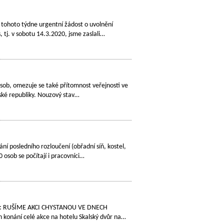
 tohoto týdne urgentní žádost o uvolnění
tj. v sobotu 14.3.2020, jsme zaslali…
 osob, omezuje se také přítomnost veřejnosti ve
ské republiky. Nouzový stav…
í posledního rozloučení (obřadní síň, kostel,
osob se počítají i pracovníci…
lády: RUŠÍME AKCI CHYSTANOU VE DNECH
 konání celé akce na hotelu Skalský dvůr na…