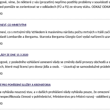
egové, víme, že některé z vás (prozatím) nepřímo postihly problémy v souvislos
led pomůže se zorientovat se v odkladech (FÚ a FS) ze strany státu. ODKAZ ODKA
20
NEVÍ, CO MMRTVÝMI
neví, co s mrtvými těly Vzhledem k masivnímu nárůstu počtu mrtvých v Itálii za
blasti Lombardie a Bergamu. Starosta Bergama Giorgio Gori vydal nařízení k uza
20
LÁDY ZE DNE 15.3.2020
gové, z posledního vyhlášení usnesení vlády se změnily další provozy obchodů a s
ch, které mají licenci pro dovoz jídla a osob. – Uzavírají se samoobslužné prádel
20
 PRO POHŘEBNÍ SLUŽBY A KREMATORIA
da vyhlásila nouzový stav, a v dalších prohlášení vlády vyhlásila pouze, že omezen
nespecifikovala činnost v pohřebnictví, Ministerstvo pro Místní rozvoj - oddělen
20