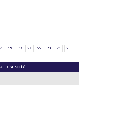
18
19
20
21
22
23
24
25
 - TO SE MI LÍBÍ