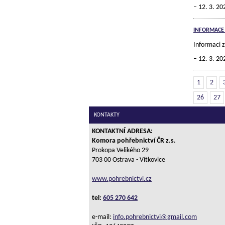
12. 3. 20
INFORMACE
Informaci 
12. 3. 20
1
2
26
27
KONTAKTY
KONTAKTNÍ ADRESA:
Komora pohřebnictví ČR z.s.
Prokopa Velikého 29
703 00 Ostrava - Vítkovice
www.pohrebnictvi.cz
tel:
605 270 642
e-mail:
info.pohrebnictvi@gmail.com