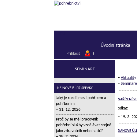
Menu
Úvodní stránka
Přihlásit
|
Registrace
SEMINÁŘE
–
Aktuality
–
Semináře
NEJNOVĚJŠÍ PŘÍSPĚVKY
Jaký je rozdíl mezi pohřbem a
NAŘÍZENÍ V
pohřbením
odkaz
31. 12. 2026
19. 3. 20
Proč by se měl pracovník
pohřební služby vzdělávat stejně
jako zdravotník nebo hasič?
DAŇOVÉ ÚLE
28. 7. 2026