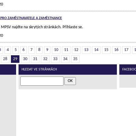
20
 PRO ZAMĚSTNAVATELE A ZAMĚSTNANCE
z MPSV najdte na skrytých stránkách. Přihlaste se.
20
3
4
5
6
7
8
9
10
11
12
13
14
15
16
17
28
29
30
31
32
33
34
35
HLEDAT VE STRÁNKÁCH
FACEBOOK