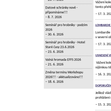
Vážení kol
tento přeh
Datové schránky nově -
připomínáme!!!
17. 3. 20
8. 7. 2026
Seminář pro hrobníky - podzim
LOMBARDIE 
2026
Lombardie 
30. 6. 2026
v severní o
Seminář pro hrobníky - Hotel
17. 3. 20
Staré časy 23.6.2026
23. 6. 2026
USNESENÍ V
Valná hromada EFFS 2026
Vážení kole
21. 6. 2026
výjimkou tě
Změna termínu Workshopu
16. 3. 20
2026!!! - akktualizováno!!!
18. 6. 2026
DOPORUČENÍ
Jelikož vlá
prohlášení 
15. 3. 20