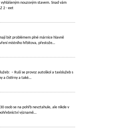
ti s vyhlášeným nouzovým stavem. Snad vám
Z 2 - eet
čínají být problémem plné márnice hlavně
vření místního hřbitova, přestože…
lužeb: – Ruší se provoz autoškol a taxislužeb s
ny a čistírny a také…
í 30 osob se na pohřb nevztahule, ale nikde v
í pohřebnictví významě…