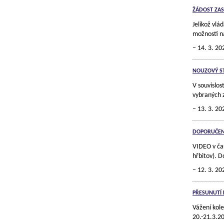
ŽÁDOST ZAS
Jelikož vlá
možnosti n
14. 3. 20
NOUZOVÝ ST
V souvislos
vybraných 
13. 3. 20
DOPORUČEN
VIDEO v čas
hřbitov). 
12. 3. 20
PŘESUNUTÍ
Vážení kol
20.-21.3.2