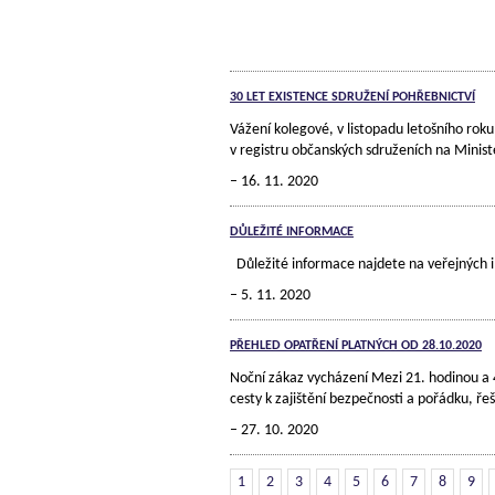
30 LET EXISTENCE SDRUŽENÍ POHŘEBNICTVÍ
Vážení kolegové, v listopadu letošního rok
v registru občanských sdruženích na Minis
16. 11. 2020
DŮLEŽITÉ INFORMACE
Důležité informace najdete na veřejných
5. 11. 2020
PŘEHLED OPATŘENÍ PLATNÝCH OD 28.10.2020
Noční zákaz vycházení Mezi 21. hodinou a 
cesty k zajištění bezpečnosti a pořádku, ř
27. 10. 2020
1
2
3
4
5
6
7
8
9