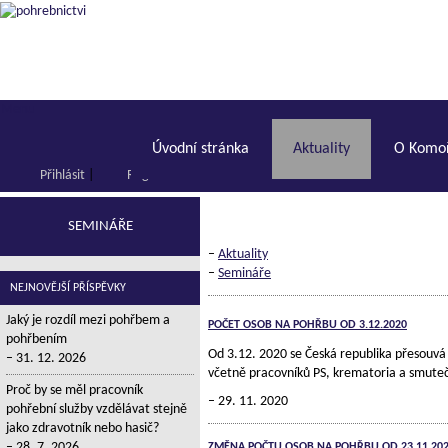
Menu
Úvodní stránka
Aktuality
O Komoř
Přihlásit
|
Registrace
SEMINÁŘE
–
Aktuality
–
Semináře
NEJNOVĚJŠÍ PŘÍSPĚVKY
Jaký je rozdíl mezi pohřbem a
POČET OSOB NA POHŘBU OD 3.12.2020
pohřbením
Od 3.12. 2020 se Česká republika přesouvá 
31. 12. 2026
včetně pracovníků PS, krematoria a smut
Proč by se měl pracovník
29. 11. 2020
pohřební služby vzdělávat stejně
jako zdravotník nebo hasič?
28. 7. 2026
ZMĚNA POČTU OSOB NA POHŘBU OD 23.11.20