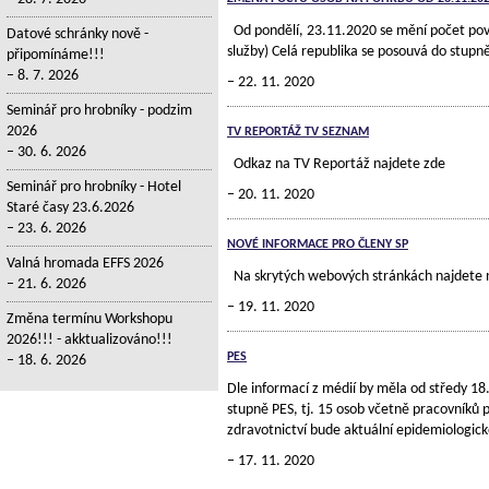
Od pondělí, 23.11.2020 se mění počet povo
Datové schránky nově -
služby) Celá republika se posouvá do stup
připomínáme!!!
8. 7. 2026
22. 11. 2020
Seminář pro hrobníky - podzim
2026
TV REPORTÁŽ TV SEZNAM
30. 6. 2026
Odkaz na TV Reportáž najdete zde
Seminář pro hrobníky - Hotel
20. 11. 2020
Staré časy 23.6.2026
23. 6. 2026
NOVÉ INFORMACE PRO ČLENY SP
Valná hromada EFFS 2026
Na skrytých webových stránkách najdete 
21. 6. 2026
19. 11. 2020
Změna termínu Workshopu
2026!!! - akktualizováno!!!
PES
18. 6. 2026
Dle informací z médií by měla od středy 18
stupně PES, tj. 15 osob včetně pracovníků 
zdravotnictví bude aktuální epidemiologick
17. 11. 2020