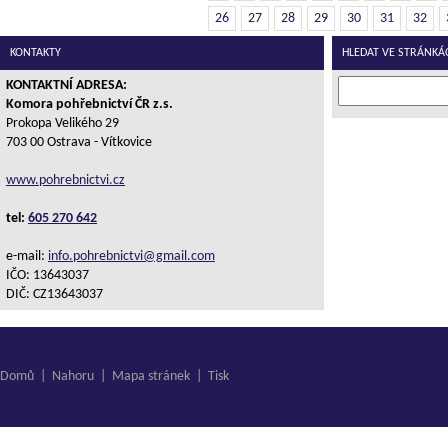
26
27
28
29
30
31
32
KONTAKTY
HLEDAT VE STRÁNKÁ
KONTAKTNÍ ADRESA:
Komora pohřebnictví ČR z.s.
Prokopa Velikého 29
703 00 Ostrava - Vítkovice
www.pohrebnictvi.cz
tel:
605 270 642
e-mail:
info.pohrebnictvi@gmail.com
IČO: 13643037
DIČ: CZ13643037
Domů
|
Nahoru
|
Mapa stránek
|
Tisk