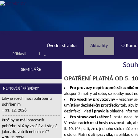
Menu
Úvodní stránka
Aktuality
O Komoř
Přihlásit
|
Registrace
Souh
SEMINÁŘE
OPATŘENÍ PLATNÁ OD 5. 1
Pro provozy nepřístupné zákazníkům
NEJNOVĚJŠÍ PŘÍSPĚVKY
alespoň 2 metry od sebe, se roušky nosit n
Jaký je rozdíl mezi pohřbem a
Pro všechny provozovny
– všechny pr
pohřbením
umístěny dezinfekční prostředky tak, aby b
31. 12. 2026
dezinfekci. Platí i
pravidla
ohledně informo
Pro stravovací zařízení
- restaurace, h
Proč by se měl pracovník
V restauracích musí hosty usazovat tak, ab
pohřební služby vzdělávat stejně
5. 10. též platí, že u jednoho stolu může s
jako zdravotník nebo hasič?
u stolu. Platí i
další pravidla
, například ohl
28. 7. 2026