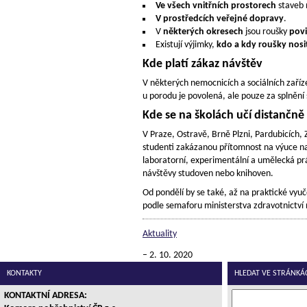
Ve všech vnitřních prostorech
staveb 
V prostředcích veřejné dopravy
.
V
některých okresech
jsou roušky
povi
Existují výjimky,
kdo a kdy roušky nosi
Kde platí zákaz návštěv
V některých nemocnicích a sociálních zaříze
u porodu je povolená, ale pouze za splněn
Kde se na školách učí distančně
V Praze, Ostravě, Brně Plzni, Pardubicích, 
studenti zakázanou přítomnost na výuce na 
laboratorní, experimentální a umělecká prá
návštěvy studoven nebo knihoven.
Od pondělí by se také, až na praktické vyučo
podle semaforu ministerstva zdravotnictv
Aktuality
2. 10. 2020
KONTAKTY
HLEDAT VE STRÁNKÁ
KONTAKTNÍ ADRESA: