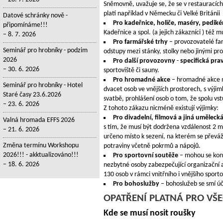
Sněmovně, uvažuje se, že se v restauracích
platí například v Německu či Velké Británii
Datové schránky nově -
Pro kadeřnice, holiče, maséry, pediké
připomínáme!!!
Kadeřnice a spol. (a jejich zákazníci ) též m
8. 7. 2026
Pro farmářské trhy
– provozovatelé far
Seminář pro hrobníky - podzim
odstupy mezi stánky, stolky nebo jinými pr
2026
Pro další provozovny
-
specifická pra
30. 6. 2026
sportoviště či sauny.
Pro hromadné akce
– hromadné akce ne
Seminář pro hrobníky - Hotel
dvacet osob ve vnějších prostorech, s výji
Staré časy 23.6.2026
svatbě, prohlášení osob o tom, že spolu vs
23. 6. 2026
Z tohoto zákazu nicméně existují výjimky:
Pro divadelní, filmová a jiná uměleck
Valná hromada EFFS 2026
s tím, že musí být dodržena vzdálenost 2 m
21. 6. 2026
určeno místo k sezení, na kterém se převáž
Změna termínu Workshopu
potraviny včetně pokrmů a nápojů.
2026!!! - akktualizováno!!!
Pro sportovní soutěže
– mohou se kona
18. 6. 2026
nezbytné osoby zabezpečující organizační a
130 osob v rámci vnitřního i vnějšího sporto
Pro bohoslužby
– bohoslužeb se smí úča
OPATŘENÍ PLATNÁ PRO VŠ
Kde se musí nosit roušky