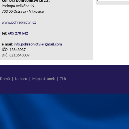
Komora pohřebnictví ČR z.s.
Prokopa Velikého 29
703 00 Ostrava - Vítkovice
www.pohrebnictvi.cz
tel:
605 270 642
e-mail:
info.pohrebnictvi@gmail.com
IČO: 13643037
DIČ: CZ13643037
Domů
|
Nahoru
|
Mapa stránek
|
Tisk