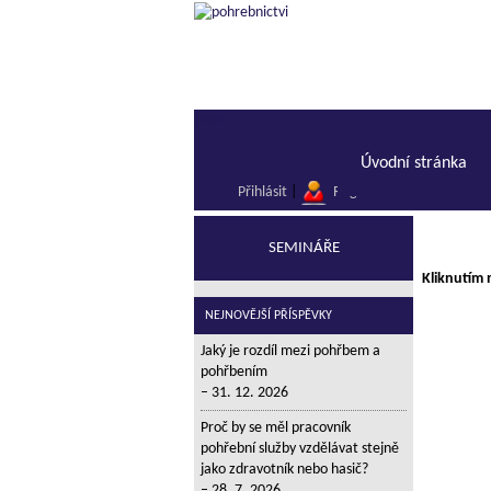
Menu
Úvodní stránka
Přihlásit
|
Registrace
SEMINÁŘE
Kliknutím 
NEJNOVĚJŠÍ PŘÍSPĚVKY
Jaký je rozdíl mezi pohřbem a
pohřbením
31. 12. 2026
Proč by se měl pracovník
pohřební služby vzdělávat stejně
jako zdravotník nebo hasič?
28. 7. 2026