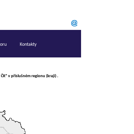
boru
Kontakty
j
 ČR" v příslušném regionu (kraji) .