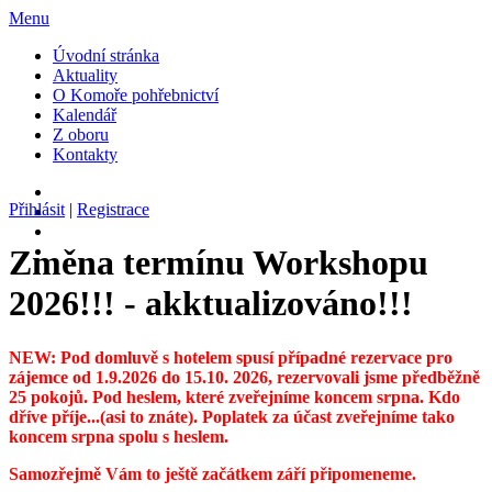
Menu
Úvodní stránka
Aktuality
O Komoře pohřebnictví
Kalendář
Z oboru
Kontakty
Přihlásit
|
Registrace
Změna termínu Workshopu
2026!!! - akktualizováno!!!
NEW: Pod domluvě s hotelem spusí případné rezervace pro
zájemce od 1.9.2026 do 15.10. 2026, rezervovali jsme předběžně
25 pokojů. Pod heslem, které zveřejníme koncem srpna. Kdo
dříve příje...(asi to znáte). Poplatek za účast zveřejníme tako
koncem srpna spolu s heslem.
Samozřejmě Vám to ještě začátkem září připomeneme.