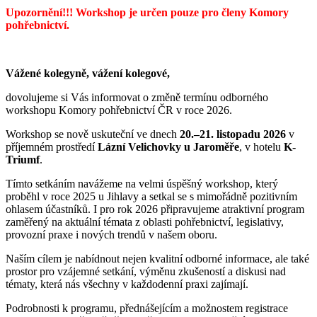
Upozornění!!! Workshop je určen pouze pro členy Komory
pohřebnictví.
Vážené kolegyně, vážení kolegové,
dovolujeme si Vás informovat o změně termínu odborného
workshopu Komory pohřebnictví ČR v roce 2026.
Workshop se nově uskuteční ve dnech
20.–21. listopadu 2026
v
příjemném prostředí
Lázní Velichovky u Jaroměře
, v hotelu
K-
Triumf
.
Tímto setkáním navážeme na velmi úspěšný workshop, který
proběhl v roce 2025 u Jihlavy a setkal se s mimořádně pozitivním
ohlasem účastníků. I pro rok 2026 připravujeme atraktivní program
zaměřený na aktuální témata z oblasti pohřebnictví, legislativy,
provozní praxe i nových trendů v našem oboru.
Naším cílem je nabídnout nejen kvalitní odborné informace, ale také
prostor pro vzájemné setkání, výměnu zkušeností a diskusi nad
tématy, která nás všechny v každodenní praxi zajímají.
Podrobnosti k programu, přednášejícím a možnostem registrace