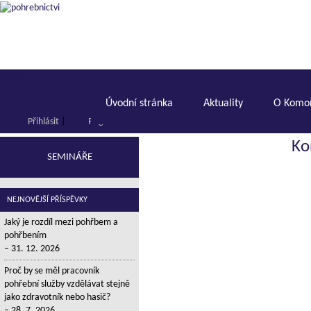
Menu
Úvodní stránka
Aktuality
O Komoř
Přihlásit
|
Registrace
Ko
SEMINÁŘE
NEJNOVĚJŠÍ PŘÍSPĚVKY
Jaký je rozdíl mezi pohřbem a
pohřbením
31. 12. 2026
Proč by se měl pracovník
pohřební služby vzdělávat stejně
jako zdravotník nebo hasič?
28. 7. 2026