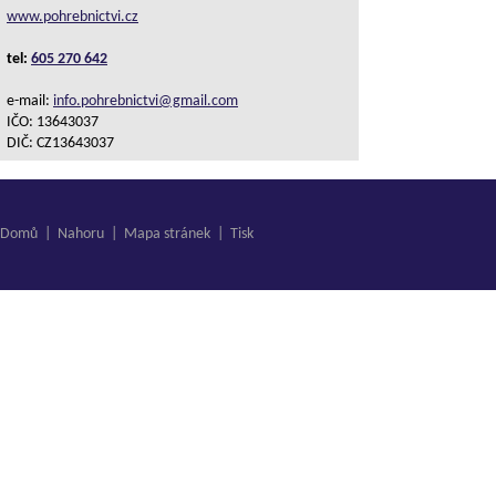
www.pohrebnictvi.cz
tel:
605 270 642
e-mail:
info.pohrebnictvi@gmail.com
IČO: 13643037
DIČ: CZ13643037
Domů
|
Nahoru
|
Mapa stránek
|
Tisk