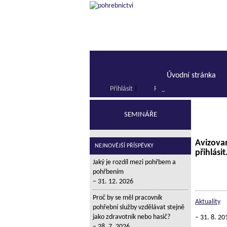
Menu
Úvodní stránka
Přihlásit
|
Registrace
SEMINÁŘE
Avizova
NEJNOVĚJŠÍ PŘÍSPĚVKY
přihlásit
Jaký je rozdíl mezi pohřbem a
pohřbením
31. 12. 2026
Proč by se měl pracovník
Aktuality
pohřební služby vzdělávat stejně
jako zdravotník nebo hasič?
31. 8. 20
28. 7. 2026