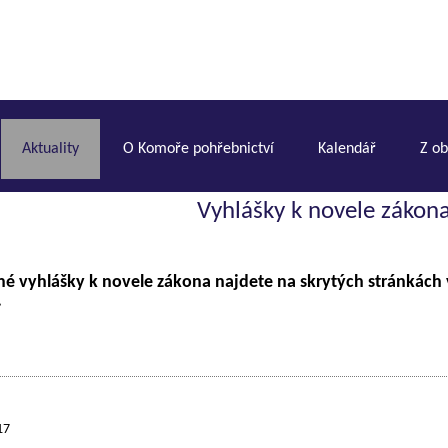
Aktuality
O Komoře pohřebnictví
Kalendář
Z o
Vyhlášky k novele zákon
né vyhlášky k novele zákona najdete na skrytých stránkách
.
17