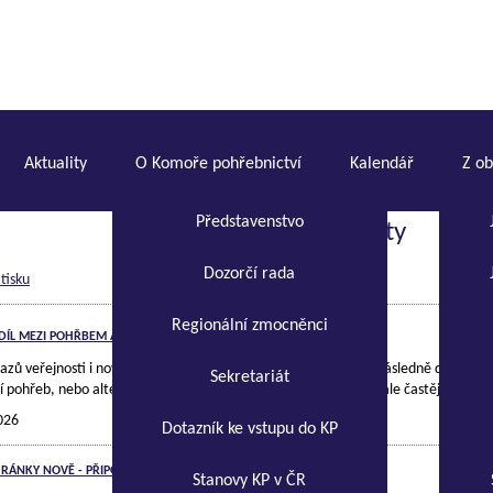
Aktuality
O Komoře pohřebnictví
Kalendář
Z o
Představenstvo
Aktuality
Dozorčí rada
 tisku
Regionální zmocněnci
ZDÍL MEZI POHŘBEM A POHŘBENÍM
azů veřejnosti i novinářů na alternativní pohřby. Vysvětlení je následně dlouhé a 
Sekretariát
í pohřeb, nebo alternativní pohřbení? V posledních letech se stále častěji hovoří
026
Dotazník ke vstupu do KP
RÁNKY NOVĚ - PŘIPOMÍNÁME!!!
Stanovy KP v ČR