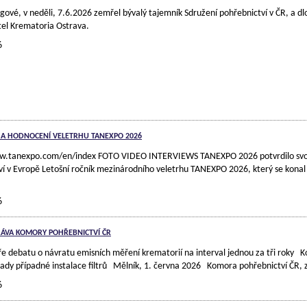
gové, v neděli, 7.6.2026 zemřel bývalý tajemník Sdružení pohřebnictví v ČR, a d
tel Krematoria Ostrava.
6
A HODNOCENÍ VELETRHU TANEXPO 2026
w.tanexpo.com/en/index FOTO VIDEO INTERVIEWS TANEXPO 2026 potvrdilo svou 
í v Evropě Letošní ročník mezinárodního veletrhu TANEXPO 2026, který se konal v
6
RÁVA KOMORY POHŘEBNICTVÍ ČR
 debatu o návratu emisních měření krematorií na interval jednou za tři roky 
ady případné instalace filtrů Mělník, 1. června 2026 Komora pohřebnictví ČR, z
6