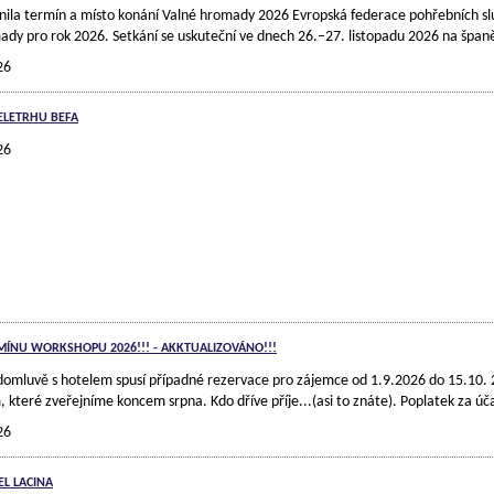
jnila termín a místo konání Valné hromady 2026 Evropská federace pohřebních sl
ady pro rok 2026. Setkání se uskuteční ve dnech 26.–27. listopadu 2026 na špa
26
VELETRHU BEFA
26
ÍNU WORKSHOPU 2026!!! - AKKTUALIZOVÁNO!!!
omluvě s hotelem spusí případné rezervace pro zájemce od 1.9.2026 do 15.10. 
 které zveřejníme koncem srpna. Kdo dříve příje...(asi to znáte). Poplatek za 
26
EL LACINA