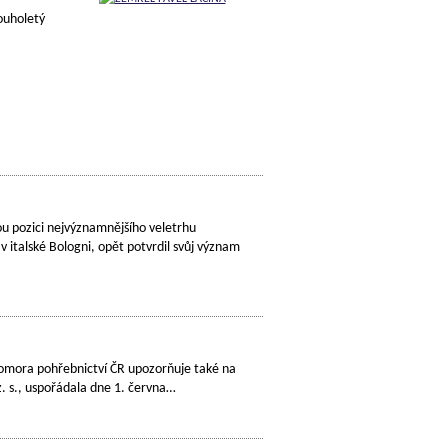
louholetý
pozici nejvýznamnějšího veletrhu
 italské Bologni, opět potvrdil svůj význam
Komora pohřebnictví ČR upozorňuje také na
. s., uspořádala dne 1. června…