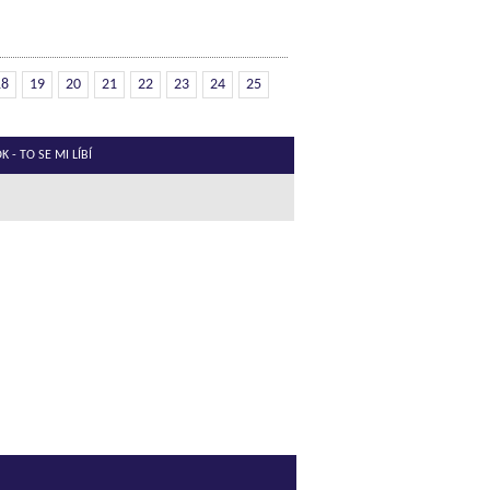
18
19
20
21
22
23
24
25
 - TO SE MI LÍBÍ