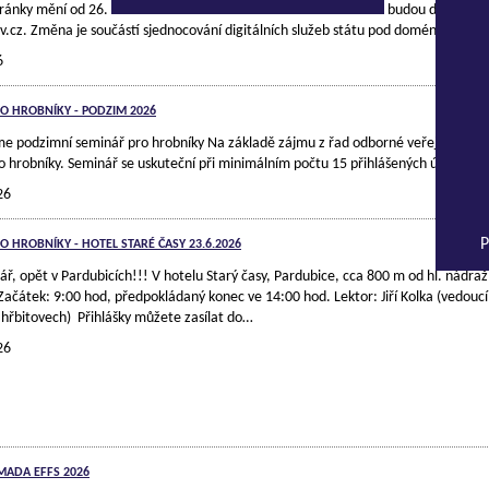
ránky mění od 26. června 2026 svou adresu Od 26. června 2026 budou datové s
v.cz. Změna je součástí sjednocování digitálních služeb státu pod doménou gov
6
O HROBNÍKY - PODZIM 2026
me podzimní seminář pro hrobníky Na základě zájmu z řad odborné veřejnosti př
o hrobníky. Seminář se uskuteční při minimálním počtu 15 přihlášených účastník
26
P
O HROBNÍKY - HOTEL STARÉ ČASY 23.6.2026
ář, opět v Pardubicích!!! V hotelu Starý časy, Pardubice, cca 800 m od hl. nádraž
ačátek: 9:00 hod, předpokládaný konec ve 14:00 hod. Lektor: Jiří Kolka (vedoucí
 hřbitovech) Přihlášky můžete zasílat do…
26
MADA EFFS 2026