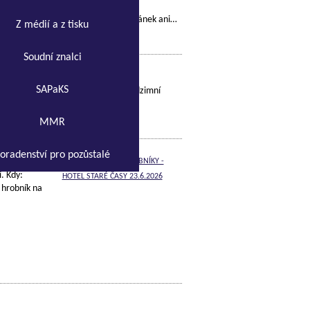
chránky nově dostupné na adrese
.cz. Samotné fungování datových schránek ani…
Z médií a z tisku
Soudní znalci
SAPaKS
ipravuje Komora pohřebnictví ČR podzimní
ů. Místo konání bude zvoleno podle…
MMR
oradenství pro pozůstalé
í. Kdy:
 hrobník na