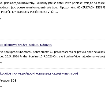
vé, přihlášky jsou uzavřeny. Pokud by jste se chtěli ještě přihlásit, volejte na sekr
možnosti jsou pouze velmi omezené, ale jsou. Upozornění: KONZULTAČNÍ DEN 
 PRO ČLENY KOMORY POHŘEBNICTVÍ ČR.…
6
RO HŘBITOVNÍ SPRÁVY - S BĚLOU MÁJOVOU
e spolupráci s Komorou pohřebnictví ČR pro letošní rok připravila opět několik s
uc 26.5. 2026 Praha, i online 15.9.2026 Ostrava i online Více najdete na webo
26
 ZA ÚČAST NA MEZINÁRODNÍ KONFERENCI 7.5.2026 V BRATISLAVĚ
PDF soubor ZDE
26