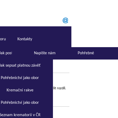
boru
Kontakty
Jak postupovat při úmrtí
Napište nám
Pohřebné
Jak sepsat platnou závěť
Pohřebnictví jako obor
náročné. Níže jsme se pokusili vysvětlit rozdíl.
Kremační rakve
 o alternativních…
Pohřebnictví jako obor
Seznam krematorií v ČR