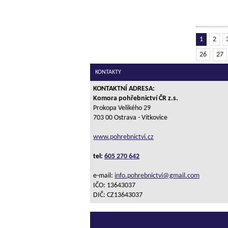
1
2
26
27
KONTAKTY
KONTAKTNÍ ADRESA:
Komora pohřebnictví ČR z.s.
Prokopa Velikého 29
703 00 Ostrava - Vítkovice
www.pohrebnictvi.cz
tel:
605 270 642
e-mail:
info.pohrebnictvi@gmail.com
IČO: 13643037
DIČ: CZ13643037