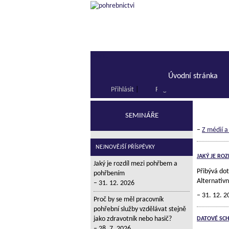
Menu
Úvodní stránka
Přihlásit
|
Registrace
SEMINÁŘE
–
Z médií a
NEJNOVĚJŠÍ PŘÍSPĚVKY
JAKÝ JE RO
Jaký je rozdíl mezi pohřbem a
Přibývá dot
pohřbením
Alternativn
31. 12. 2026
31. 12. 2
Proč by se měl pracovník
pohřební služby vzdělávat stejně
jako zdravotník nebo hasič?
DATOVÉ SCH
28. 7. 2026