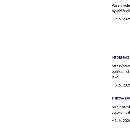
Vážení kole
bývalý ředi
9. 6. 202
INFORMACE 
https://ww
pohřebnictv
jako…
8. 6. 202
TISKOVÁ ZP
MMR otevře
vysoké nákl
3. 6. 202