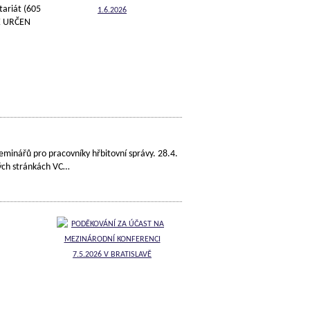
etariát (605
JE URČEN
eminářů pro pracovníky hřbitovní správy. 28.4.
vých stránkách VC…