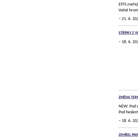
EFFS zveře
Valné hrom
21. 6. 20
STŘÍPKY Z 
18. 6. 20
ZMĚNA TERM
NEW: Pod d
Pod heslem,
18. 6. 20
ZEMŘEL PAV