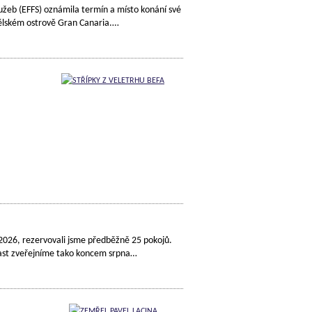
užeb (EFFS) oznámila termín a místo konání své
nělském ostrově Gran Canaria.…
2026, rezervovali jsme předběžně 25 pokojů.
účast zveřejníme tako koncem srpna…