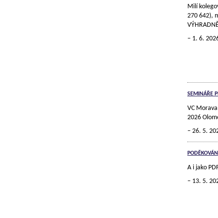
Milí kolego
270 642), 
VÝHRADNĚ
1. 6. 202
SEMINÁŘE P
VC Morava v
2026 Olomo
26. 5. 20
PODĚKOVÁNÍ
A i jako 
13. 5. 20