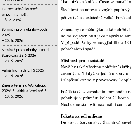
"Jsou úzké a krátké. Často se musí láma
Šlechtová na adresu levných papírovýc
Datové schránky nově -
připomínáme!!!
pětivrstvá a dostatečně velká. Pozůsta
8. 7. 2026
Změna by se měla týkat také pohřbívá
Seminář pro hrobníky - podzim
ho do stejných míst jako například a
2026
30. 6. 2026
V případě, že by se nevyjádřili do 48 
pohřebnictví spadá.
Seminář pro hrobníky - Hotel
Staré časy 23.6.2026
Místnost pro pozůstalé
23. 6. 2026
Nově by také všechny pohřební služby
Valná hromada EFFS 2026
zesnulých. "I když se jedná o soukrom
21. 6. 2026
i zlepšení kontroly provozovny," dopln
Změna termínu Workshopu
Počítá také se zavedením povinného re
2026!!! - akktualizováno!!!
18. 6. 2026
pohybuje v průměru kolem 21 korun. "K
Nechceme stanovit maximální cenu, ale
Pokuta až půl miliónů
Do konce června chce Šlechtová novelu 