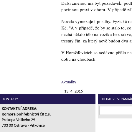
Další změnou má být požadavek, podle
povinnou praxi v oboru. V případě zá
Novela vymezuje i postihy. Fyzická o
Kč. "A v případě, že by se stalo to, 
nechá někdo tělo na vozíku bez rakve, 
trestný čin, za který nově budou dva 
V Horažďovicích se nedávno přišlo na t
dobu na chodbách.
Aktuality
13. 4. 2016
KONTAKTY
HLEDAT VE STRÁNKÁ
KONTAKTNÍ ADRESA:
Komora pohřebnictví ČR z.s.
Prokopa Velikého 29
703 00 Ostrava - Vítkovice