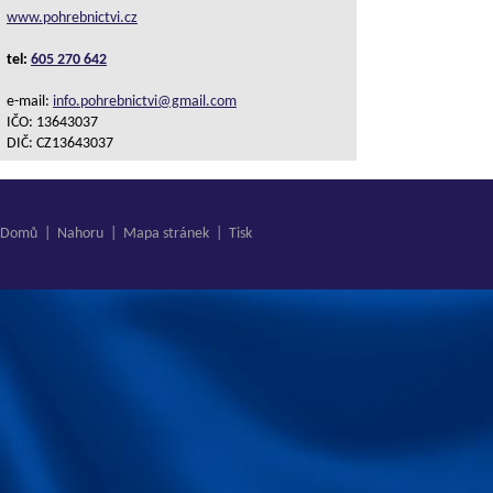
www.pohrebnictvi.cz
tel:
605 270 642
e-mail:
info.pohrebnictvi@gmail.com
IČO: 13643037
DIČ: CZ13643037
Domů
|
Nahoru
|
Mapa stránek
|
Tisk