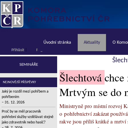
Menu
Úvodní stránka
Aktuality
O Komoř
Přihlásit
|
Registrace
Šlech
SEMINÁŘE
Šlechtová
chce 
NEJNOVĚJŠÍ PŘÍSPĚVKY
Mrtvým se do n
Jaký je rozdíl mezi pohřbem a
pohřbením
31. 12. 2026
Ministryně pro místní rozvoj K
Proč by se měl pracovník
o pohřebnictví zakázat používá
pohřební služby vzdělávat stejně
rakve jsou příliš krátké a mrtv
jako zdravotník nebo hasič?
28. 7. 2026