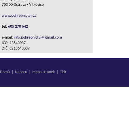
703 00 Ostrava - Vítkovice
www.pohrebnictvi.cz
tel:
605 270 642
e-mail:
info.pohrebnictvi@gmail.com
IČO: 13643037
DIČ: CZ13643037
Domů
|
Nahoru
|
Mapa stránek
|
Tisk