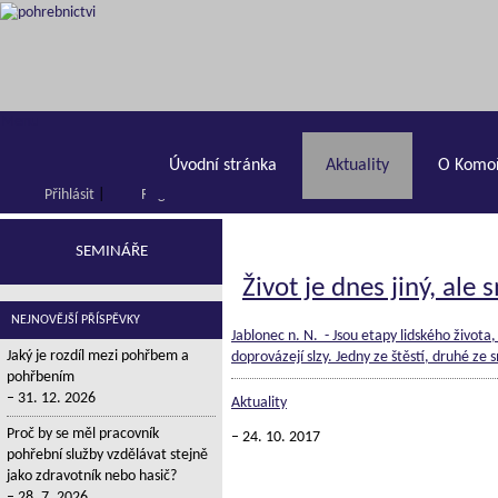
Menu
Úvodní stránka
Aktuality
O Komoř
Přihlásit
|
Registrace
SEMINÁŘE
Život je dnes jiný, ale 
NEJNOVĚJŠÍ PŘÍSPĚVKY
Jablonec n. N. - Jsou etapy lidského života
Jaký je rozdíl mezi pohřbem a
doprovázejí slzy. Jedny ze štěstí, druhé ze 
pohřbením
31. 12. 2026
Aktuality
Proč by se měl pracovník
24. 10. 2017
pohřební služby vzdělávat stejně
jako zdravotník nebo hasič?
28. 7. 2026