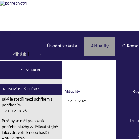
Menu
Úvodní stránka
Aktuality
O Komoř
Přihlásit
|
Registrace
SEMINÁŘE
NEJNOVĚJŠÍ PŘÍSPĚVKY
Aktuality
Reg
Jaký je rozdíl mezi pohřbem a
17. 7. 2025
pohřbením
31. 12. 2026
Dota
Proč by se měl pracovník
pohřební služby vzdělávat stejně
jako zdravotník nebo hasič?
28. 7. 2026