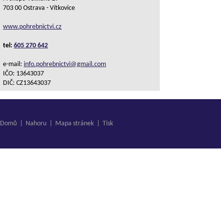
703 00 Ostrava - Vítkovice
www.pohrebnictvi.cz
tel:
605 270 642
e-mail:
info.pohrebnictvi@gmail.com
IČO: 13643037
DIČ: CZ13643037
Domů
|
Nahoru
|
Mapa stránek
|
Tisk