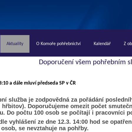
Aktuality
O Komoře pohřebnictví
Kalendář
Z o
Doporučení všem pohřebním s
3:10 a dále mluví předseda SP v ČR
ní služba je zodpovědná za pořádání posledníh
, hřbitov). Doporučujeme omezit počet smuteč
u. Do počtu 100 osob se počítají i pracovníci p
le vyhlášení ze dne 12.3. 14:00 hod se opatře
 osob, se nevztahuje na pohřby.