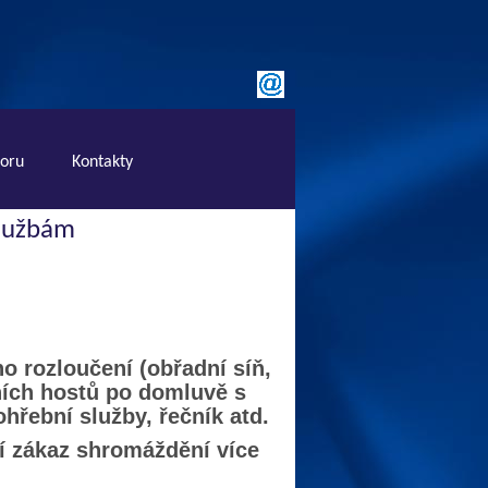
boru
Kontakty
lužbám
o rozloučení (obřadní síň,
ních hostů po domluvě s
ohřební služby, řečník atd.
ní zákaz shromáždění více