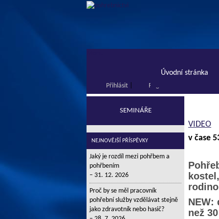
Menu
Úvodní stránka
Přihlásit
|
Registrace
SEMINÁŘE
VIDEO
v čase 5
NEJNOVĚJŠÍ PŘÍSPĚVKY
Jaký je rozdíl mezi pohřbem a
Pohřeb
pohřbením
kostel
31. 12. 2026
rodino
Proč by se měl pracovník
pohřební služby vzdělávat stejně
NEW: d
jako zdravotník nebo hasič?
než 30
28. 7. 2026